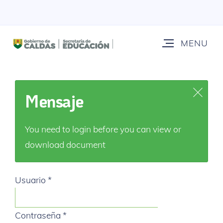
Mensaje
You need to login before you can view or
download document
Usuario
*
Contraseña
*