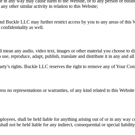
 or in any way may cause harm to the Website, or to any person or busine
ny other similar activity in relation to this Website;
and Buckle LLC may further restrict access by you to any areas of this 
confidentiality as well.
 mean any audio, video text, images or other material you choose to d
se, reproduce, adapt, publish, translate and distribute it in any and all
ty’s rights. Buckle LLC reserves the right to remove any of Your Conte
ess no representations or warranties, of any kind related to this Website
mployees, shall be held liable for anything arising out of or in any way 
all not be held liable for any indirect, consequential or special liabilit